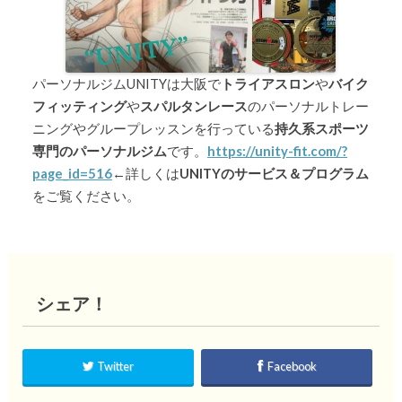
パーソナルジムUNITYは大阪で
トライアスロン
や
バイク
フィッティング
や
スパルタンレース
のパーソナルトレー
ニングやグループレッスンを行っている
持久系スポーツ
専門のパーソナルジム
です。
https://unity-fit.com/?
page_id=516
←詳しくは
UNITYのサービス＆プログラム
をご覧ください。
シェア！
Twitter
Facebook