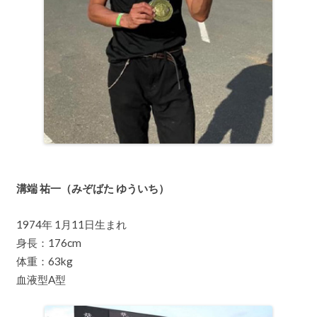
溝端 祐一（みぞばた ゆういち）
1974年 1月11日生まれ
身長：176cm
体重：63kg
血液型A型