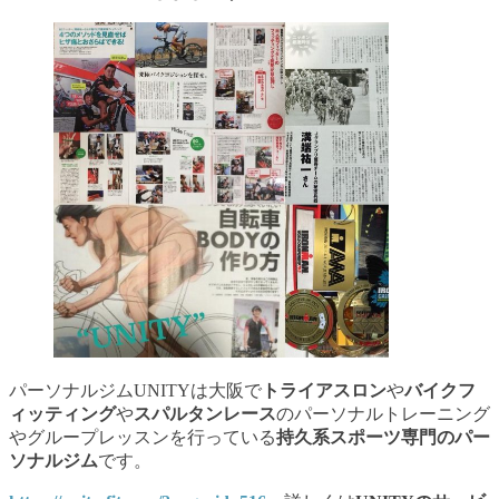
パーソナルジムUNITYは大阪で
トライアスロン
や
バイクフ
ィッティング
や
スパルタンレース
のパーソナルトレーニング
やグループレッスンを行っている
持久系スポーツ専門のパー
ソナルジム
です。