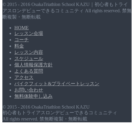
© 2015 - 2016 OsakaTriathlon School KAZU｜初心者もトライ
アスロンデビューできるコミュニティ All rights reserved. 禁無
断複製・無断転載
HOME
レッスン会場
コーチ
料金
レッスン内容
スケジュール
個人情報保護方針
よくある質問
アクセス
バイクフィット&プライベートレッスン
お問い合わせ
無料体験申し込み
© 2015 - 2016 OsakaTriathlon School KAZU
初心者もトライアスロンデビューできるコミュニティ
All rights reserved. 禁無断複製・無断転載