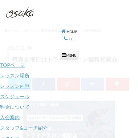
OSAKA Triathlon School KAZU｜初心者も安心してトライアスロンデビューができるスクール
ホーム
お知らせ
毎週金曜日はトライアスロン無料相談会
HOME
TEL
2023.11.30
お知らせ
MENU
毎週金曜日はトライアスロン無料相談会
TOPページ
レッスン場所
レッスン内容
スケジュール
料金について
入会案内
スタッフ&コーチ紹介