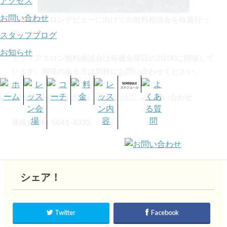
アクセス
お問い合わせ
トライアスロンデビューに向けての無料相談会を毎週行っ
ています。
スタッフブログ
お知らせ
トライアスロン無料相談会は毎週金曜日の20:00に開催して
います。興味のある方は気軽にお問い合わせください。
https://triathlon-osaka.com/contact/
←お問い合わせ
連絡先090-5641-4332
シェア！
Twitter
Facebook